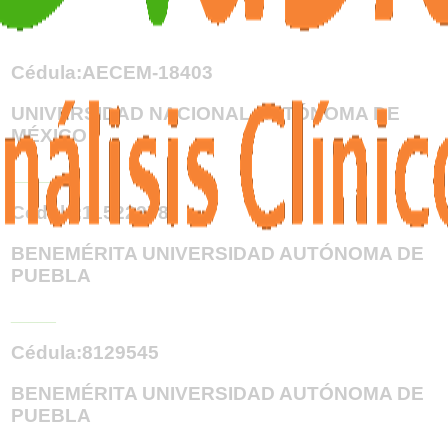
Cédula:AECEM-18403
UNIVERSIDAD NACIONAL AUTÓNOMA DE
MÉXICO
_____
Cédula:11522278
BENEMÉRITA UNIVERSIDAD AUTÓNOMA DE
PUEBLA
_____
Cédula:8129545
BENEMÉRITA UNIVERSIDAD AUTÓNOMA DE
PUEBLA