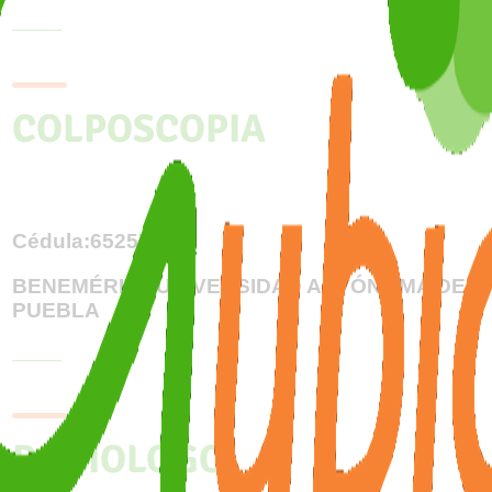
_____
COLPOSCOPIA
Cédula:6525794
BENEMÉRITA UNIVERSIDAD AUTÓNOMA DE
PUEBLA
_____
RADIOLOGO